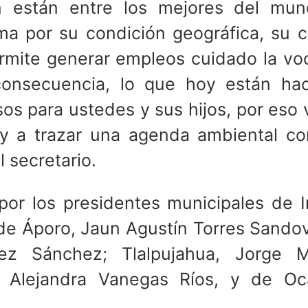
 están entre los mejores del mun
a por su condición geográfica, su c
permite generar empleos cuidado la vo
consecuencia, lo que hoy están ha
sos para ustedes y sus hijos, por eso
y a trazar una agenda ambiental co
l secretario.
or los presidentes municipales de I
e Áporo, Jaun Agustín Torres Sandov
z Sánchez; Tlalpujahua, Jorge M
a Alejandra Vanegas Ríos, y de O