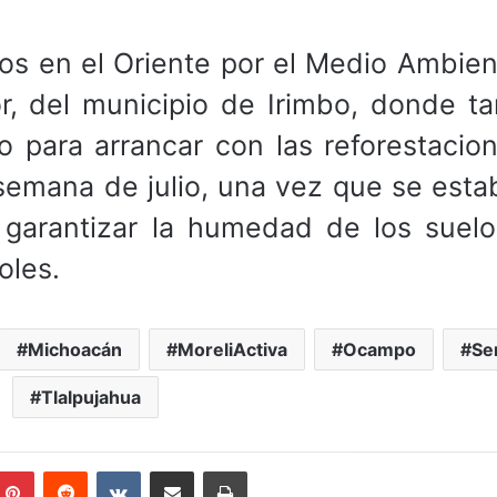
os en el Oriente por el Medio Ambient
or, del municipio de Irimbo, donde t
 para arrancar con las reforestacio
semana de julio, una vez que se esta
 garantizar la humedad de los suelo
oles.
Michoacán
MoreliActiva
Ocampo
Se
Tlalpujahua
mblr
Pinterest
Reddit
VKontakte
Compartir por correo electrónico
Imprimir