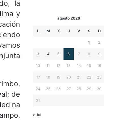
do, la
lima y
agosto 2026
cación
L
M
X
J
V
S
D
ciendo
1
2
 vamos
njunta
3
4
5
6
7
8
9
10
11
12
13
14
15
16
17
18
19
20
21
22
23
rimbo,
24
25
26
27
28
29
30
al; de
31
edina
campo,
« Jul