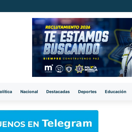
stra choque entre auto y camioneta en el Centro Histórico de Morelia
olítica
Nacional
Destacadas
Deportes
Educación