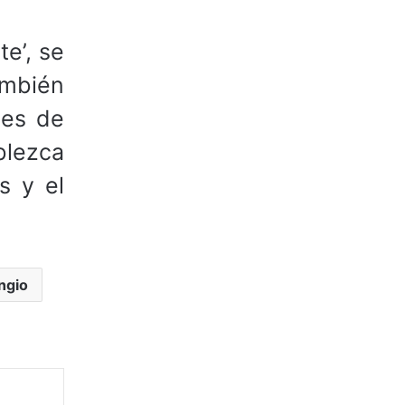
e’, se
ambién
nes de
blezca
s y el
ngio