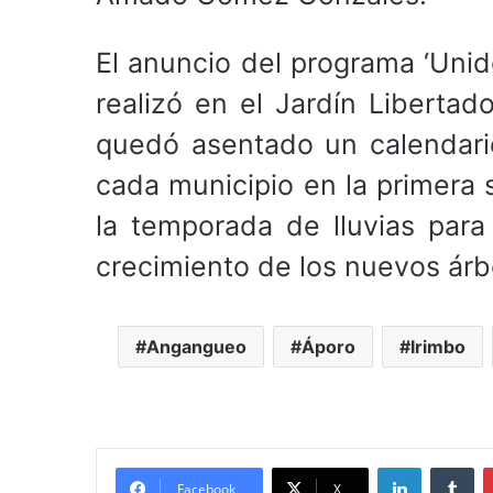
El anuncio del programa ‘Unid
realizó en el Jardín Libertad
quedó asentado un calendario
cada municipio en la primera 
la temporada de lluvias para
crecimiento de los nuevos árb
Angangueo
Áporo
Irimbo
LinkedIn
Tu
Facebook
X