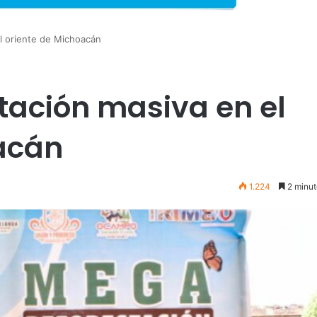
l oriente de Michoacán
tación masiva en el
acán
1.224
2 minut