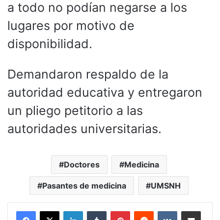
a todo no podían negarse a los
lugares por motivo de
disponibilidad.
Demandaron respaldo de la
autoridad educativa y entregaron
un pliego petitorio a las
autoridades universitarias.
Doctores
Medicina
Pasantes de medicina
UMSNH
LinkedIn
Tumblr
Pinterest
Reddit
VKontakte
Compartir por corr