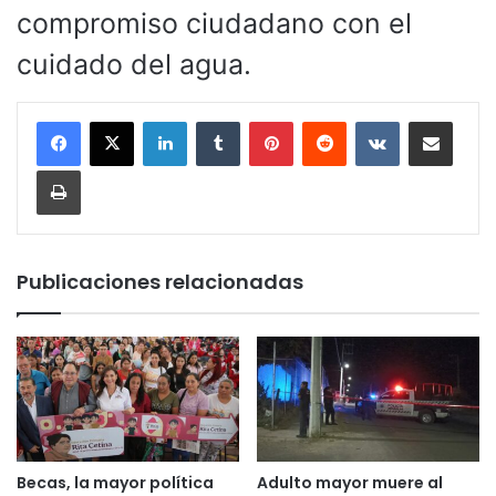
compromiso ciudadano con el
cuidado del agua.
LinkedIn
Tumblr
Pinterest
Reddit
VKontakte
Compartir por corr
Imprimir
Publicaciones relacionadas
Becas, la mayor política
Adulto mayor muere al