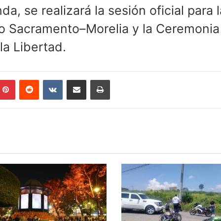
, se realizará la sesión oficial para l
to Sacramento–Morelia y la Ceremonia
a Libertad.
mblr
Pinterest
Reddit
VKontakte
Compartir por correo electrónico
Imprimir