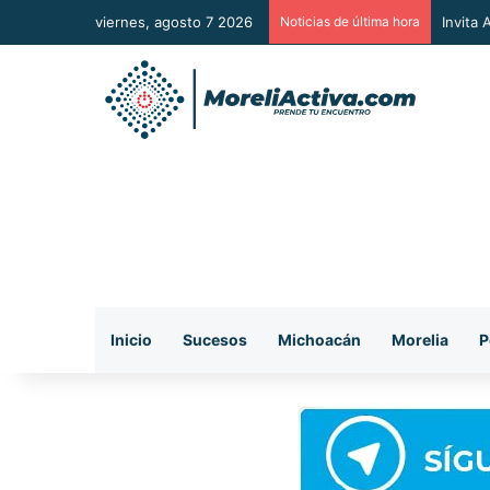
viernes, agosto 7 2026
Noticias de última hora
Vincul
Inicio
Sucesos
Michoacán
Morelia
P