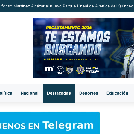
an a proceso al «R1» por homicidio del ex alcalde Carlos Manzo
olítica
Nacional
Destacadas
Deportes
Educación