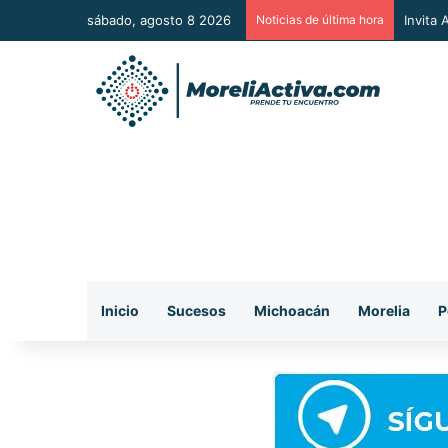
sábado, agosto 8 2026
Noticias de última hora
Vincul
Inicio
Sucesos
Michoacán
Morelia
P