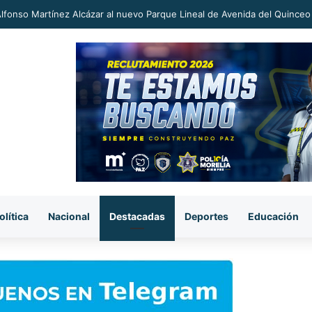
an a proceso al «R1» por homicidio del ex alcalde Carlos Manzo
olítica
Nacional
Destacadas
Deportes
Educación