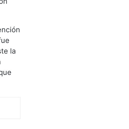
ión
ención
fue
te la
a
 que