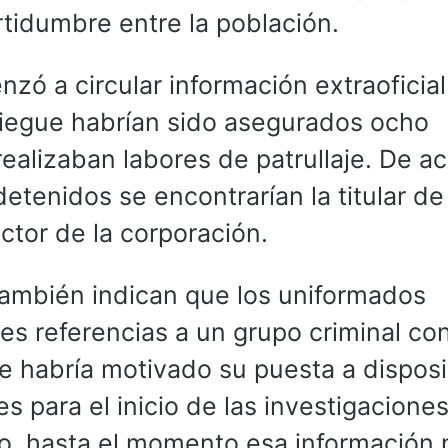
rtidumbre entre la población.
zó a circular información extraoficia
liegue habrían sido asegurados ocho
realizaban labores de patrullaje. De a
detenidos se encontrarían la titular de
ctor de la corporación.
también indican que los uniformados
s referencias a un grupo criminal co
ue habría motivado su puesta a dispos
 para el inicio de las investigacione
o, hasta el momento esa información 