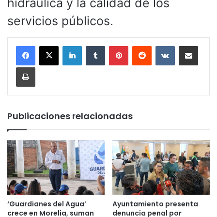
hidráulica y la calidad de los
servicios públicos.
LinkedIn
Tumblr
Pinterest
Reddit
VKontakte
Compartir por corr
Imprimir
Publicaciones relacionadas
‘Guardianes del Agua’
Ayuntamiento presenta
crece en Morelia, suman
denuncia penal por