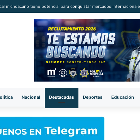
al michoacano tiene potencial para conquistar mercados internacionale
olítica
Nacional
Destacadas
Deportes
Educación