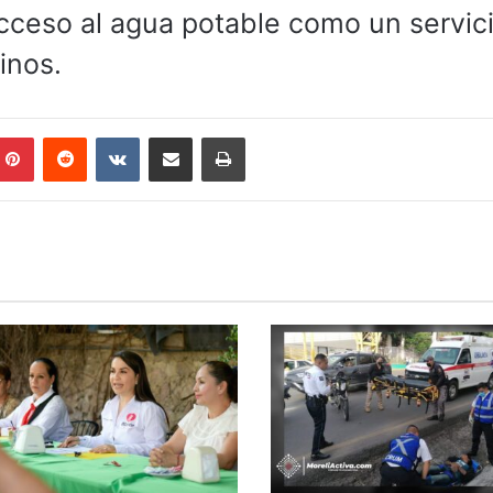
 acceso al agua potable como un servic
inos.
mblr
Pinterest
Reddit
VKontakte
Compartir por correo electrónico
Imprimir