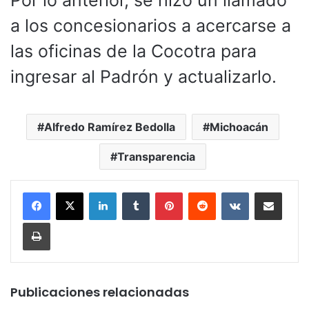
a los concesionarios a acercarse a
las oficinas de la Cocotra para
ingresar al Padrón y actualizarlo.
Alfredo Ramírez Bedolla
Michoacán
Transparencia
LinkedIn
Tumblr
Pinterest
Reddit
VKontakte
Compartir por corr
Imprimir
Publicaciones relacionadas