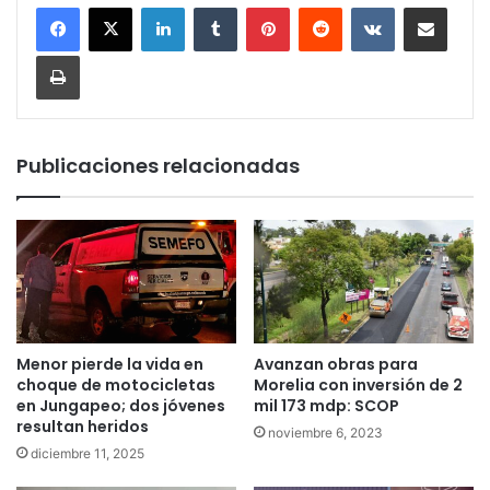
LinkedIn
Tumblr
Pinterest
Reddit
VKontakte
Compartir por corr
Imprimir
Publicaciones relacionadas
Menor pierde la vida en
Avanzan obras para
choque de motocicletas
Morelia con inversión de 2
en Jungapeo; dos jóvenes
mil 173 mdp: SCOP
resultan heridos
noviembre 6, 2023
diciembre 11, 2025