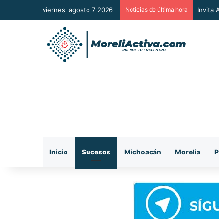
viernes, agosto 7 2026
Noticias de última hora
Vincul
Inicio
Sucesos
Michoacán
Morelia
P