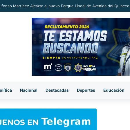
an a proceso al «R1» por homicidio del ex alcalde Carlos Manzo
olítica
Nacional
Destacadas
Deportes
Educación