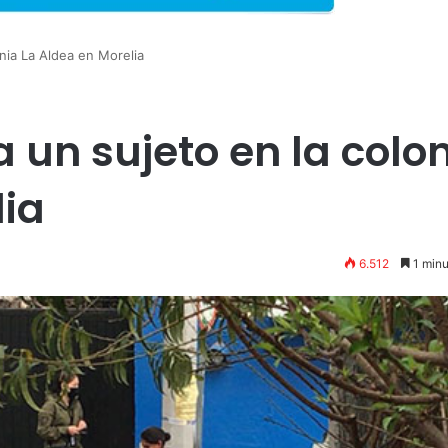
lonia La Aldea en Morelia
 a un sujeto en la colo
lia
6.512
1 minu