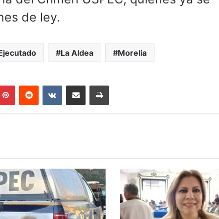
nes de ley.
Ejecutado
La Aldea
Morelia
mblr
Pinterest
Reddit
VKontakte
Compartir por correo electrónico
Imprimir