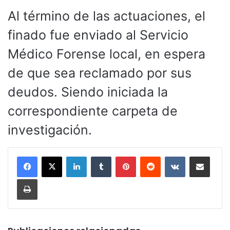
Al término de las actuaciones, el
finado fue enviado al Servicio
Médico Forense local, en espera
de que sea reclamado por sus
deudos. Siendo iniciada la
correspondiente carpeta de
investigación.
LinkedIn
Tumblr
Pinterest
Reddit
VKontakte
Compartir por corr
Imprimir