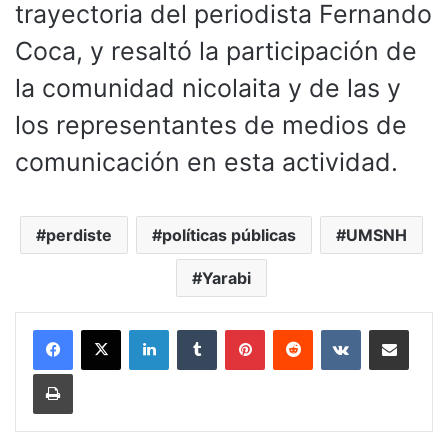
trayectoria del periodista Fernando
Coca, y resaltó la participación de
la comunidad nicolaita y de las y
los representantes de medios de
comunicación en esta actividad.
perdiste
políticas públicas
UMSNH
Yarabi
LinkedIn
Tumblr
Pinterest
Reddit
VKontakte
Compartir por corr
Imprimir