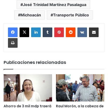
José Trinidad Martínez Pasalagua
Michoacán
Transporte Público
LinkedIn
Tumblr
Pinterest
Reddit
VKontakte
Compartir por corr
Imprimir
Publicaciones relacionadas
Ahorro de 3 mil mdp traerá
Raul Morón, a la cabeza de