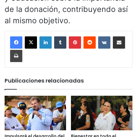
de la donación, contribuyendo así
al mismo objetivo.
LinkedIn
Tumblr
Pinterest
Reddit
VKontakte
Compartir por corr
Imprimir
Publicaciones relacionadas
Impulsaré el desarrollo del
Bienestar en todo el