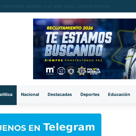
stra choque entre auto y camioneta en el Centro Histórico de Morelia
olítica
Nacional
Destacadas
Deportes
Educación