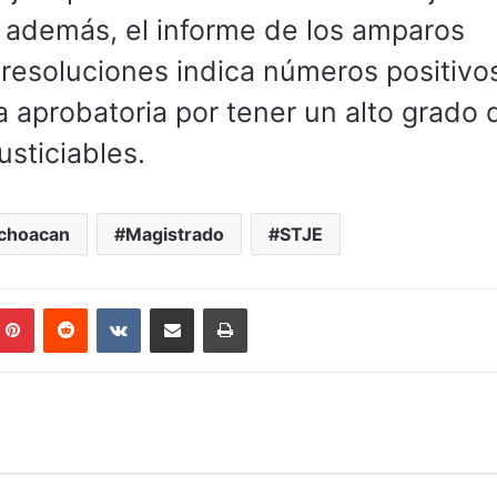
; además, el informe de los amparos
 resoluciones indica números positivo
 aprobatoria por tener un alto grado 
usticiables.
choacan
Magistrado
STJE
mblr
Pinterest
Reddit
VKontakte
Compartir por correo electrónico
Imprimir