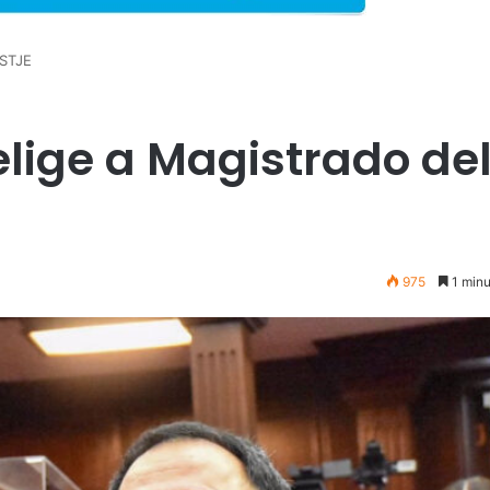
 STJE
elige a Magistrado de
975
1 minu